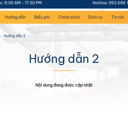
c: 8:00 AM - 17:30 PM
Hotline: 092 686 
Hướng dẫn
Biểu phí
Chính sách
Dịch vụ
Tin tức
n
Hướng dẫn 2
Hướng dẫn 2
Nội dung đang được cập nhật