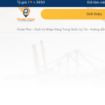
Tỷ giá: 1
= 3950
Giờ làm việ
Thông
Giới thiệu
tin mã
đơn
hàng
Order Plus – Dịch Vụ Nhập Hàng Trung Quốc Uy Tín
Hướng dẫ
Mã
vận
#2347dvs2
đơn:
ID
đơn
23435
hàng:
Đơn
Loại
hàng
đơn
mua
hàng:
hộ