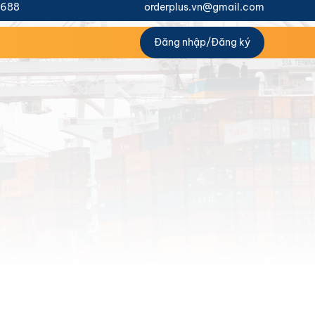
1688
orderplus.vn@gmail.com
Đăng nhập
/
Đăng ký