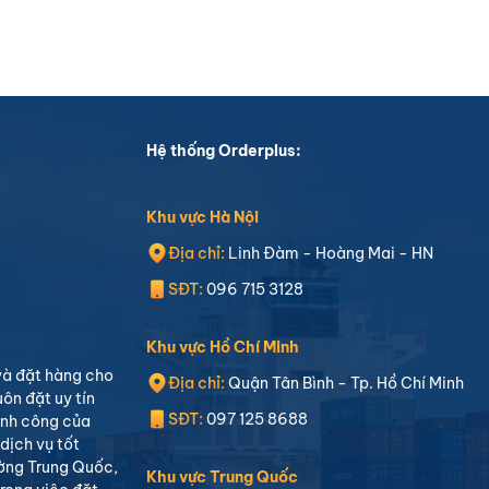
Hệ thống Orderplus:
Khu vực Hà Nội
Địa chỉ:
Linh Đàm - Hoàng Mai - HN
SĐT:
096 715 3128
Khu vực Hồ Chí Minh
 và đặt hàng cho
Địa chỉ:
Quận Tân Bình - Tp. Hồ Chí Minh
uôn đặt uy tín
SĐT:
097 125 8688
ành công của
dịch vụ tốt
ường Trung Quốc,
Khu vực Trung Quốc