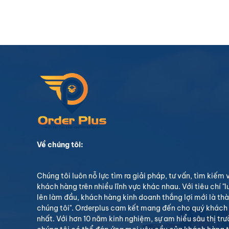
10:00
Trạng
PM /
17-11-
thái:
2022
Nhân
viên
admin
xử lý:
Về chúng tôi:
Chúng tôi luôn nỗ lực tìm ra giải pháp, tư vấn, tìm kiếm
khách hàng trên nhiều lĩnh vực khác nhau. Với tiêu chí "l
lên làm đầu, khách hàng kinh doanh thắng lợi mới là th
chúng tôi". Orderplus cam kết mang đến cho quý khách 
nhất. Với hơn 10 năm kinh nghiệm, sự am hiểu sâu thị tr