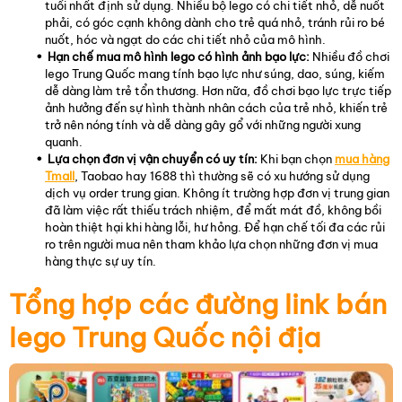
tuổi nhất định sử dụng. Nhiều bộ lego có chi tiết nhỏ, dễ nuốt
phải, có góc cạnh không dành cho trẻ quá nhỏ, tránh rủi ro bé
nuốt, hóc và ngạt do các chi tiết nhỏ của mô hình.
Hạn chế mua mô hình lego có hình ảnh bạo lực:
Nhiều đồ chơi
lego Trung Quốc mang tính bạo lực như súng, dao, súng, kiếm
dễ dàng làm trẻ tổn thương. Hơn nữa, đồ chơi bạo lực trực tiếp
ảnh hưởng đến sự hình thành nhân cách của trẻ nhỏ, khiến trẻ
trở nên nóng tính và dễ dàng gây gổ với những người xung
quanh.
Lựa chọn đơn vị vận chuyển có uy tín:
Khi bạn chọn
mua hàng
Tmall
, Taobao hay 1688 thì thường sẽ có xu hướng sử dụng
dịch vụ order trung gian. Không ít trường hợp đơn vị trung gian
đã làm việc rất thiếu trách nhiệm, để mất mát đồ, không bồi
hoàn thiệt hại khi hàng lỗi, hư hỏng. Để hạn chế tối đa các rủi
ro trên người mua nên tham khảo lựa chọn những đơn vị mua
hàng thực sự uy tín.
Tổng hợp các đường link bán
lego Trung Quốc nội địa