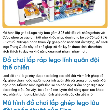
Mô hình lắp ghép Lego này bao gồm 328 chi tiết với những nhân vật
được ghép từ các chi tiết nhỏ khác nhau dành cho bé có độ tuổi từ 6
– 12 tuổi. Với việc hoàn thiện lắp ghép các nhân vật ấn tượng, đồ chơi
lego Trung Quốc này có thể giúp trẻ rèn luyện được tính kiên nhẫn,
kích thích tư duy và khả năng quan sát nhanh nhạy hơn.
Đồ chơi lắp ráp lego lính quân đội
thế chiến
Loại đồ chơi lego này được tạo bằng các chi tiết và mảnh ghép để
lắp ghép thành các người người lính quân đội với trang phục quân đội
độc đáo. Mỗi mô hình người lính sẽ có các đặc điểm nhận diện độc
đáo riêng biệt. Do vậy, bé có thể rèn luyện khả năng quan sát khéo
léo, phân tích trong khi thực hành ghép nối các chi tiết nhỏ.
Mô hình đồ chơi lắp ghép lego lâu