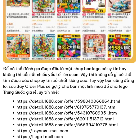
Để có thể đánh giá được đâu là một shop bán lego có uy tín hay
không thì cần rất nhiều yếu tố liên quan. Vậy thì không dễ gì có thể
tìm được các shop uy tín có chất lượng cao. Tuy vậy bạn cũng đừng
lo, sau đây Order Plus sẽ gợi ý cho bạn một link mua đồ chơi lego
Trung Quốc giá rẻ, uy tín nhé:
https://detail.1688.com/offer/598840066864.html
https://detail.1688.com/offer/619765770137.html
https://detail.1688.com/offer/543107609351.htm
https://detail.1688.com/offer/620111513712.html
https://detail.1688.com/offer/566394110778.html
https://toysrus.tmall.com
https://Lego.tmall.com