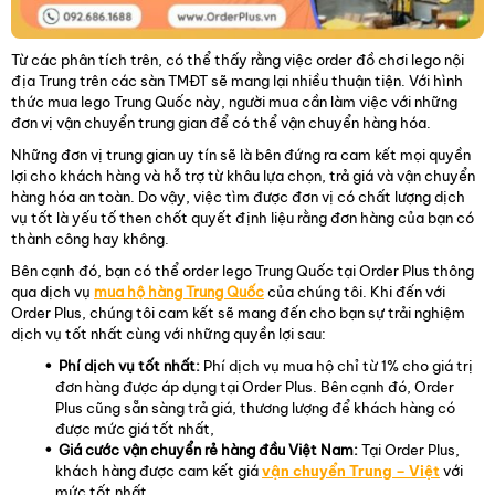
Từ các phân tích trên, có thể thấy rằng việc order đồ chơi lego nội
địa Trung trên các sàn TMĐT sẽ mang lại nhiều thuận tiện. Với hình
thức mua lego Trung Quốc này, người mua cần làm việc với những
đơn vị vận chuyển trung gian để có thể vận chuyển hàng hóa.
Những đơn vị trung gian uy tín sẽ là bên đứng ra cam kết mọi quyền
lợi cho khách hàng và hỗ trợ từ khâu lựa chọn, trả giá và vận chuyển
hàng hóa an toàn. Do vậy, việc tìm được đơn vị có chất lượng dịch
vụ tốt là yếu tố then chốt quyết định liệu rằng đơn hàng của bạn có
thành công hay không.
Bên cạnh đó, bạn có thể order lego Trung Quốc tại Order Plus thông
qua dịch vụ
mua hộ hàng Trung Quốc
của chúng tôi. Khi đến với
Order Plus, chúng tôi cam kết sẽ mang đến cho bạn sự trải nghiệm
dịch vụ tốt nhất cùng với những quyền lợi sau:
Phí dịch vụ tốt nhất:
Phí dịch vụ mua hộ chỉ từ 1% cho giá trị
đơn hàng được áp dụng tại Order Plus. Bên cạnh đó, Order
Plus cũng sẵn sàng trả giá, thương lượng để khách hàng có
được mức giá tốt nhất,
Giá cước vận chuyển rẻ hàng đầu Việt Nam:
Tại Order Plus,
khách hàng được cam kết giá
vận chuyển Trung – Việt
với
mức tốt nhất. .