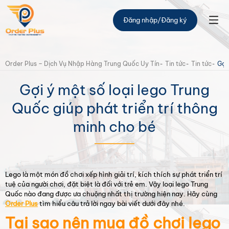
Thông tin mã đơn hàng
Đăng nhập
/
Đăng ký
Mã vận đơn:
#2347dvs2
Order Plus – Dịch Vụ Nhập Hàng Trung Quốc Uy Tín
Tin tức
Tin tức
Gợi
ID đơn hàng:
23435
Gợi ý một số loại lego Trung
Loại đơn hàng:
Đơn hàng mua hộ
Quốc giúp phát triển trí thông
Trạng thái:
10:00 PM / 17-11-2022
minh cho bé
Nhân viên xử lý:
admin
Lego là một món đồ chơi xếp hình giải trí, kích thích sự phát triển trí
tuệ của người chơi, đặt biệt là đối với trẻ em. Vậy loại lego Trung
Quốc nào đang được ưa chuộng nhất thị trường hiện nay. Hãy cùng
Order Plus
tìm hiểu câu trả lời ngay bài viết dưới đây nhé.
Tại sao nên mua đồ chơi lego