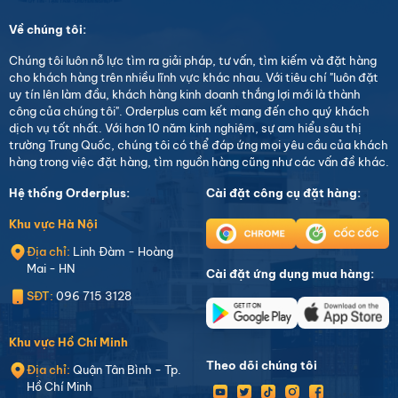
Về chúng tôi:
Chúng tôi luôn nỗ lực tìm ra giải pháp, tư vấn, tìm kiếm và đặt hàng
cho khách hàng trên nhiều lĩnh vực khác nhau. Với tiêu chí "luôn đặt
uy tín lên làm đầu, khách hàng kinh doanh thắng lợi mới là thành
công của chúng tôi". Orderplus cam kết mang đến cho quý khách
dịch vụ tốt nhất. Với hơn 10 năm kinh nghiệm, sự am hiểu sâu thị
trường Trung Quốc, chúng tôi có thể đáp ứng mọi yêu cầu của khách
hàng trong việc đặt hàng, tìm nguồn hàng cũng như các vấn đề khác.
Hệ thống Orderplus:
Cài đặt công cụ đặt hàng:
Khu vực Hà Nội
Địa chỉ:
Linh Đàm - Hoàng
Mai - HN
Cài đặt ứng dụng mua hàng:
SĐT:
096 715 3128
Khu vực Hồ Chí Minh
Theo dõi chúng tôi
Địa chỉ:
Quận Tân Bình - Tp.
Hồ Chí Minh