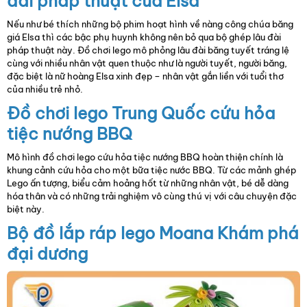
đài pháp thuật của Elsa
Nếu như bé thích những bộ phim hoạt hình về nàng công chúa băng
giá Elsa thì các bậc phụ huynh không nên bỏ qua bộ ghép lâu đài
pháp thuật này. Đồ chơi lego mô phỏng lâu đài băng tuyết tráng lệ
cùng với nhiều nhân vật quen thuộc như là người tuyết, người băng,
đặc biệt là nữ hoàng Elsa xinh đẹp – nhân vật gắn liền với tuổi thơ
của nhiều trẻ nhỏ.
Đồ chơi lego Trung Quốc cứu hỏa
tiệc nướng BBQ
Mô hình đồ chơi lego cứu hỏa tiệc nướng BBQ hoàn thiện chính là
khung cảnh cứu hỏa cho một bữa tiệc nước BBQ. Từ các mảnh ghép
Lego ấn tượng, biểu cảm hoảng hốt từ những nhân vật, bé dễ dàng
hóa thân và có những trải nghiệm vô cùng thú vị với câu chuyện đặc
biệt này.
Bộ đồ lắp ráp lego Moana Khám phá
đại dương