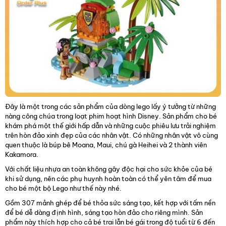
Đây là một trong các sản phẩm của dòng lego lấy ý tưởng từ những
nàng công chúa trong loạt phim hoạt hình Disney. Sản phẩm cho bé
khám phá một thế giới hấp dẫn và những cuộc phiêu lưu trải nghiệm
trên hòn đảo xinh đẹp của các nhân vật. Có những nhân vật vô cùng
quen thuộc là búp bê Moana, Maui, chú gà Heihei và 2 thành viên
Kakamora.
Với chất liệu nhựa an toàn không gây độc hại cho sức khỏe của bé
khi sử dụng, nên các phụ huynh hoàn toàn có thể yên tâm để mua
cho bé một bộ Lego như thế này nhé.
Gồm 307 mảnh ghép để bé thỏa sức sáng tạo, kết hợp với tấm nền
để bé dễ dàng định hình, sáng tạo hòn đảo cho riêng mình. Sản
phẩm này thích hợp cho cả bé trai lẫn bé gái trong độ tuổi từ 6 đến