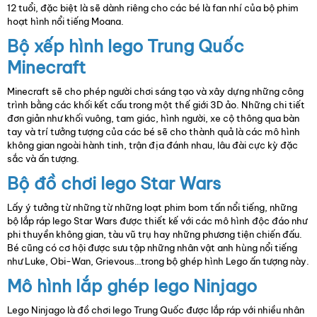
12 tuổi, đặc biệt là sẽ dành riêng cho các bé là fan nhí của bộ phim
hoạt hình nổi tiếng Moana.
Bộ xếp hình lego Trung Quốc
Minecraft
Minecraft sẽ cho phép người chơi sáng tạo và xây dựng những công
trình bằng các khối kết cấu trong một thế giới 3D ảo. Những chi tiết
đơn giản như khối vuông, tam giác, hình người, xe cộ thông qua bàn
tay và trí tưởng tượng của các bé sẽ cho thành quả là các mô hình
không gian ngoài hành tinh, trận địa đánh nhau, lâu đài cực kỳ đặc
sắc và ấn tượng.
Bộ đồ chơi lego Star Wars
Lấy ý tưởng từ những từ những loạt phim bom tấn nổi tiếng, những
bộ lắp ráp lego Star Wars được thiết kế với các mô hình độc đáo như
phi thuyền không gian, tàu vũ trụ hay những phương tiện chiến đấu.
Bé cũng có cơ hội được sưu tập những nhân vật anh hùng nổi tiếng
như Luke, Obi-Wan, Grievous…trong bộ ghép hình Lego ấn tượng này.
Mô hình lắp ghép lego Ninjago
Lego Ninjago là đồ chơi lego Trung Quốc được lắp ráp với nhiều nhân