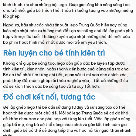
kích thích khi chơi những bộ Lego. Giúp gia tăng khả năng sáng tạo
cho trẻ nhỏ, giúp bé thích thú, thỏa trí tưởng tượng vào những miếng
lắp ghép.
Ngoài ra, hầu như các nhà sản xuất lego Trung Quốc hiện nay cũng
luôn cập nhật các xu hướng mới để tạo ra những chủ đề lắp ghép phù
hợp với mọi lứa tuổi. Thường xuyên cập nhật những chủ đề mới, các
bộ phim hoạt hình mới nhất được mọi trẻ em yêu thích.
Rèn luyện cho bé tính kiên trì
Không chỉ giúp bé sáng tạo, lego còn giúp các bé luyện tập được
tính kiên trì, kiên nhẫn, hoàn thành đến bước cuối cùng của trò chơi.
Bé có thể phải tìm từng chi tiết, quan sát tỉ mỉ sao cho chính xác,
phải thay đổi mảnh ghép rồi tháo ra ghép vào,… tất cả những điều
đó sẽ kích thích các bé sáng tạo và tư duy tốt hơn.
Đồ chơi kết nối, tương tác
Để lắp ghép lego thì bé cần sử dụng tư duy và sự sáng tạo có thể
hoàn thiện được một chủ đề. Mỗi bộ lego Trung Quốc sẽ có độ khó
dễ khác nhau sao cho phù hợp với từng lứa tuổi. Việc lắp ghép cũng
giúp bố mẹ, ông bà có thể cùng nhau chơi và gắn kết tình cảm gia
đình, giúp bé có thể dễ dàng tiếp thu và học hỏi từ người thân nhanh
nhất.