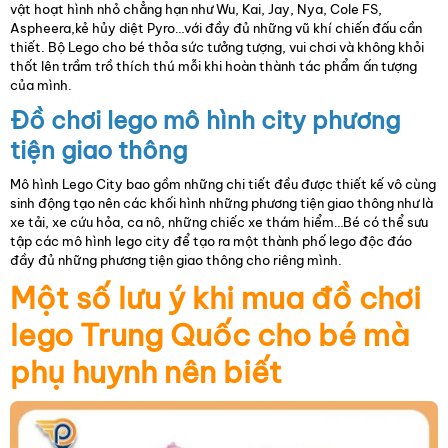
vật hoạt hình nhỏ chẳng hạn như Wu, Kai, Jay, Nya, Cole FS,
Aspheera,kẻ hủy diệt Pyro…với đầy đủ những vũ khí chiến đấu cần
thiết. Bộ Lego cho bé thỏa sức tưởng tượng, vui chơi và không khỏi
thốt lên trầm trồ thích thú mỗi khi hoàn thành tác phẩm ấn tượng
của mình.
Đồ chơi lego mô hình city phương
tiện giao thông
Mô hình Lego City bao gồm những chi tiết đều được thiết kế vô cùng
sinh động tạo nên các khối hình những phương tiện giao thông như là
xe tải, xe cứu hỏa, ca nô, những chiếc xe thám hiểm…Bé có thể sưu
tập các mô hình lego city để tạo ra một thành phố lego độc đáo
đầy đủ những phương tiện giao thông cho riêng mình.
Một số lưu ý khi mua đồ chơi
lego Trung Quốc cho bé mà
phụ huynh nên biết