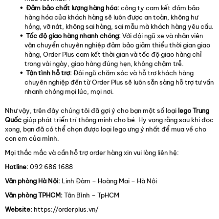
Đảm bảo chất lượng hàng hóa:
công ty cam kết đảm bảo
hàng hóa của khách hàng sẽ luôn được an toàn, không hư
hỏng, vỡ nát, không sai hàng, sai mẫu mà khách hàng yêu cầu.
Tốc độ giao hàng nhanh chóng:
Với đội ngũ xe và nhân viên
vận chuyển chuyên nghiệp đảm bảo giảm thiểu thời gian giao
hàng, Order Plus cam kết thời gian và tốc độ giao hàng chỉ
trong vài ngày, giao hàng đúng hẹn, không chậm trễ.
Tận tình hỗ trợ:
Đội ngũ chăm sóc và hỗ trợ khách hàng
chuyên nghiệp đến từ Order Plus sẽ luôn sẵn sàng hỗ trợ tư vấn
nhanh chóng mọi lúc, mọi nơi.
Như vậy, trên đây chúng tôi đã gợi ý cho bạn một số loại
lego Trung
Quốc
giúp phát triển trí thông minh cho bé. Hy vọng rằng sau khi đọc
xong, bạn đã có thể chọn được loại lego ưng ý nhất để mua về cho
con em của mình.
Mọi thắc mắc và cần hỗ trợ order hàng xin vui lòng liên hệ:
Hotline:
092 686 1688
Văn phòng Hà Nội:
Linh Đàm – Hoàng Mai – Hà Nội
Văn phòng TPHCM:
Tân Bình – TpHCM
Website:
https://orderplus.vn/