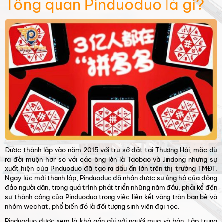
Tổng quan Pinduoduo là gì?
Được thành lập vào năm 2015 với trụ sở đặt tại Thượng Hải, mặc dù
ra đời muộn hơn so với các ông lớn là Taobao và Jindong nhưng sự
xuất hiện của Pinduoduo đã tạo ra dấu ấn lớn trên thị trường TMĐT.
Ngay lúc mới thành lập, Pinduoduo đã nhận được sự ủng hộ của đông
đảo người dân, trong quá trình phát triển những năm đầu, phải kể đến
sự thành công của Pinduoduo trong việc liên kết vòng tròn bạn bè và
nhóm wechat, phổ biến đó là đối tượng sinh viên đại học.
Pinduoduo được xem là khá gần gũi với người mua và bán, tập trung