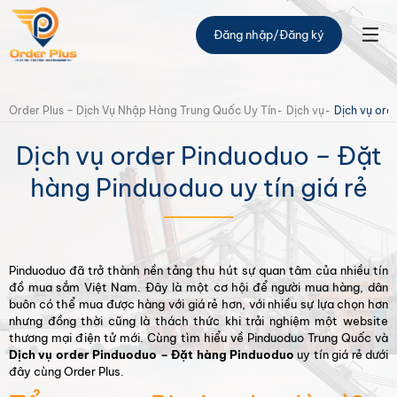
Thông tin mã đơn hàng
Đăng nhập
/
Đăng ký
Mã vận đơn:
#2347dvs2
Order Plus – Dịch Vụ Nhập Hàng Trung Quốc Uy Tín
Dịch vụ
Dịch vụ ord
ID đơn hàng:
23435
Dịch vụ order Pinduoduo – Đặt
Loại đơn hàng:
Đơn hàng mua hộ
hàng Pinduoduo uy tín giá rẻ
Trạng thái:
10:00 PM / 17-11-2022
Nhân viên xử lý:
admin
Pinduoduo đã trở thành nền tảng thu hút sự quan tâm của nhiều tín
đồ mua sắm Việt Nam. Đây là một cơ hội để người mua hàng, dân
buôn có thể mua được hàng với giá rẻ hơn, với nhiều sự lựa chọn hơn
nhưng đồng thời cũng là thách thức khi trải nghiệm một website
thương mại điện tử mới. Cùng tìm hiểu về Pinduoduo Trung Quốc và
Dịch vụ order Pinduoduo – Đặt hàng Pinduoduo
uy tín giá rẻ dưới
đây cùng Order Plus.