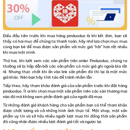
Điều đầu tiên trước khi mua hàng pinduoduo là khi kết đơn, bạn sẽ
thấy có hai mục để chúng ta thanh toán, hãy nhớ lựa chọn mục mua
cùng bạn bè để mua được sản phẩm với mức giá “hời” hơn rất nhiều
khi mua một mình.
Thứ hai, khi lướt xem các sản phẩm trên order Pinduoduo, chúng ta
thường sẽ bị hấp dẫn bởi các sản phẩm có mức giá ghi ngoài bìa rất
rẻ. Nhưng thực chất khi ấn vào link sản phẩm đó thì lại là một mức
giá khác. Nên bạn hãy tỉnh táo để tránh nhầm lẫn.
Tiếp theo, hãy tham khảo đánh giá của sản phẩm trước khi đặt hàng
pinduoduo. Ít ai khi chọn mua một sản phẩm trên các sàn thương mại
nào đó mà không xem phần đánh giá của người đã mua.
Từ những đánh giá khách hàng cho sản phẩm bạn có thể tham khảo
được chất lượng và cả những hình ảnh thực tế. Một shop, một sản
phẩm uy tín và sở hữu nhiều người lượt mua thì đồng thời sản phẩm
đó cũng nhận được nhiều lượt đánh giá tốt và ngược lại.