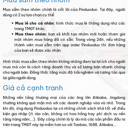
Mua sắm theo nhóm chính là cốt lõi của Pinduoduo. Tại đây, người
dùng có 2 sự lựa chọn cụ thể:
Mua lẻ cho cá nhân:
hình thức mua lẻ thông dụng như các
trang TMĐT khác.
Mua theo nhóm:
bạn sẽ khởi tạo nhóm mới hoặc tham gia
một nhóm mua hàng đã có sẵn. Trong vòng 24h, nếu những
thành viên mua sắm trên app order Pinduoduo thì đơn hàng
của bạn sẽ được xác nhận.
Hình thức mua sắm theo nhóm không những đem lại lợi ích cho người
mua mà còn là cách tăng doanh thu và số lượng bán nhanh chóng
cho người bán. Đồng thời, tăng mức độ trải nghiệm và tương tác qua
lại giữa người dùng.
Giá cả cạnh tranh
Những nền tảng thương mại của các ông lớn Alibaba, Jingdong
thường không quá mặn mà với các doanh nghiệp vừa và nhỏ. Trong
khi đó, ứng dụng Pinduoduo lại có những chính sách khá tốt về điều
kiện gia nhập (ít rào cản, không có hoa hồng hay phí dịch vụ nền
tảng hàng năm,…). Đây cũng chính là lý do mà các sản phẩm đầu ra
trên trang TMĐT này lại mềm hơn so với Taobao, 1688, Alibaba,…