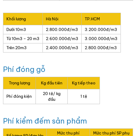
Khối lượng
Hà Nội
TP.HCM
Dưới 10m3
2.800.000đ/m3
3.200.000đ/m3
Từ 10m3 – 20 m3
2.600.000đ/m3
3.000.000đ/m3
Trên 20m3
2.400.000đ/m3
2.800.000đ/m3
Phí đóng gỗ
Trọng lượng
Kg đầu tiên
Kg tiếp theo
20 tệ/ kg
Phí đóng kiện
1 tệ
đầu
Phí kiểm đếm sản phẩm
Mức thu phí
Mức thu phí SP phụ
Số lượng SP/đơn lớn