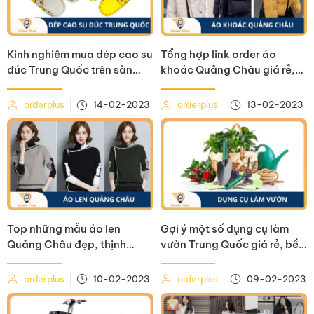
Kinh nghiệm mua dép cao su
Tổng hợp link order áo
đúc Trung Quốc trên sàn
khoác Quảng Châu giá rẻ,
TMĐT
cực xinh
orderplus
14-02-2023
orderplus
13-02-2023
Top những mẫu áo len
Gợi ý một số dụng cụ làm
Quảng Châu đẹp, thịnh
vườn Trung Quốc giá rẻ, bền
hành nhất hiện nay
đẹp
orderplus
10-02-2023
orderplus
09-02-2023