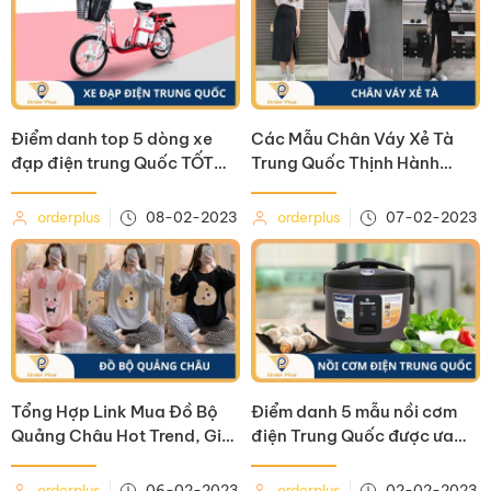
Điểm danh top 5 dòng xe
Các Mẫu Chân Váy Xẻ Tà
đạp điện trung Quốc TỐT
Trung Quốc Thịnh Hành
nhất hiện nay
Nhất Hiện Nay
orderplus
08-02-2023
orderplus
07-02-2023
Tổng Hợp Link Mua Đồ Bộ
Điểm danh 5 mẫu nồi cơm
Quảng Châu Hot Trend, Giá
điện Trung Quốc được ưa
Rẻ
chuộng nhất hiện nay
orderplus
06-02-2023
orderplus
02-02-2023