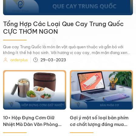
Tổng Hợp Các Loại Que Cay Trung Quốc
CỰC THƠM NGON
Que cay Trung Quốc là món ăn vặt quá quen thuộc và gắn bó với
không ít thế hệ học sinh. Với hương vị cay cay, mặn mặn đang xen
cùng vị ngọt thanh tạo nên một món ăn thơm ngon khó mà cưỡng lại
orderplus
29-03-2023
được.Vậy, que cay nội địa Trung có tốt cho sức […]
10+ Hộp Đựng Cơm Giữ
Gợi ý một số loại bàn phím
Nhiệt Mà Dân Văn Phòng
cơ chất lượng đáng mua
Nên Sở Hữu
nhất hiện nay