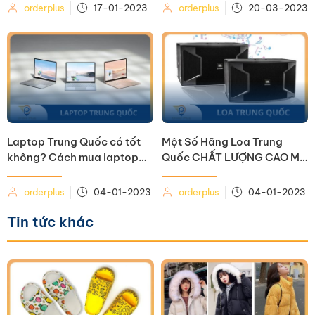
orderplus
17-01-2023
orderplus
20-03-2023
Laptop Trung Quốc có tốt
Một Số Hãng Loa Trung
không? Cách mua laptop
Quốc CHẤT LƯỢNG CAO Mà
nội địa Trung giá rẻ
Bạn Nên Mua
orderplus
04-01-2023
orderplus
04-01-2023
Tin tức khác