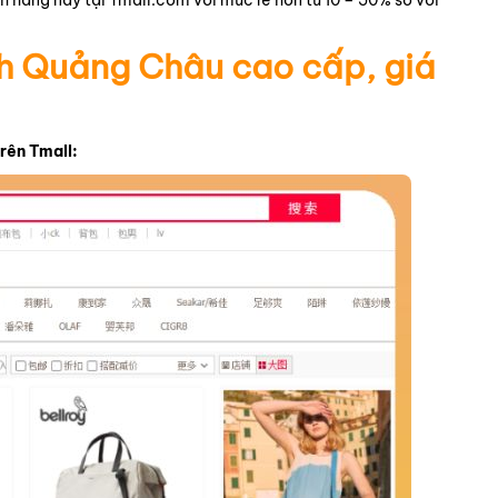
h hãng này tại Tmall.com với mức rẻ hơn từ 10 – 50% so với
ch Quảng Châu cao cấp, giá
trên Tmall: