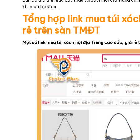
Bạn có thể tìm mua các mẫu túi xách nội địa Trung chín
khi mua tại store.
Tổng hợp link mua túi xá
rẻ trên sàn TMĐT
Một số link mua túi xách nội địa Trung cao cấp, giá rẻ 