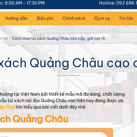
c: 8:00 AM - 17:30 PM
Hotline: 092 686 
Hướng dẫn
Biểu phí
Chính sách
Dịch vụ
Tin tức
n tức
Cách mua túi xách Quảng Châu cao cấp, giá cực rẻ
xách Quảng Châu cao c
huộng tại Việt Nam bởi thiết kế mẫu mã đa dạng, chất lượng
m
ẫu túi xách nội địa Quảng Châu nào hiện nay đang được ưa
er Plus
tìm hiểu qua bài viết dưới đây nhé.
xách Quảng Châu