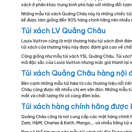
xách ở phân khúc trung bình phù hợp với những đối tượn
Những mẫu túi xách Quảng Châu này là những chiếc túi
kế được làm giống đến 90% hàng chính hãng nên nhiều 
Túi xách LV Quảng Châu
Louis Vuitton cũng là một thương hiệu túi xách đình đ
túi xách của thương hiệu này được đánh giá cao về chấ
Cũng giống như mẫu túi xách YSL Quảng Châu. Túi xách
mã đặc sắc của Louis Vuitton nhưng mức giá thành lại rẻ
Túi xách Quảng Châu hàng nội 
Bên cạnh những mẫu túi fake từ các thương hiệu nổi tiế
Châu cũng được rất nhiều chị em săn đón. Những mẫu túi
mắt và chất lượng thì vô cùng đảm bảo.
Túi xách hàng chính hãng được
Quảng Châu cũng là nơi cung cấp các mặt hàng chính hã
Zara, H&M, Charles & Keith, Mango,… và nhiều hãng túi 