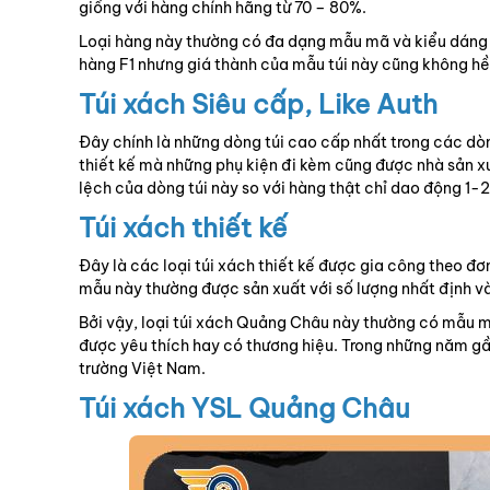
giống với hàng chính hãng từ 70 – 80%.
Loại hàng này thường có đa dạng mẫu mã và kiểu dáng th
hàng F1 nhưng giá thành của mẫu túi này cũng không hề r
Túi xách Siêu cấp, Like Auth
Đây chính là những dòng túi cao cấp nhất trong các dòng
thiết kế mà những phụ kiện đi kèm cũng được nhà sản xu
lệch của dòng túi này so với hàng thật chỉ dao động 1-
Túi xách thiết kế
Đây là các loại túi xách thiết kế được gia công theo đ
mẫu này thường được sản xuất với số lượng nhất định v
Bởi vậy, loại túi xách Quảng Châu này thường có mẫu m
được yêu thích hay có thương hiệu. Trong những năm gần
trường Việt Nam.
Túi xách YSL Quảng Châu