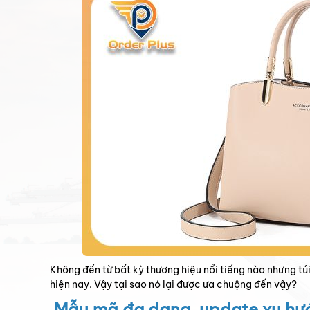
10:00
Trạng
PM /
17-11-
thái:
2022
Nhân
viên
admin
xử lý:
Không đến từ bất kỳ thương hiệu nổi tiếng nào nhưng túi
hiện nay. Vậy tại sao nó lại được ưa chuộng đến vậy?
Mẫu mã đa dạng, update xu hướ