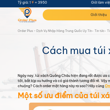
Tỷ giá: 1
= 3950
Giờ làm việ
Thông
Giới thiệu
tin mã
đơn
hàng
Order Plus – Dịch Vụ Nhập Hàng Trung Quốc Uy Tín
Tin tức
Ti
Mã
Cách mua túi 
vận
#2347dvs2
đơn:
ID
đơn
23435
Ngày nay, túi xách Quảng Châu hiện đang rất được ưa c
hàng:
tốt, bắt kịp xu hướng và có giá thành tương đối rẻ. Vậy 
chuộng? Cách order mặt hàng này ra sao? Hãy cùng
Ord
Đơn
Một số ưu điểm của túi 
Loại
hàng
đơn
mua
hàng:
hộ